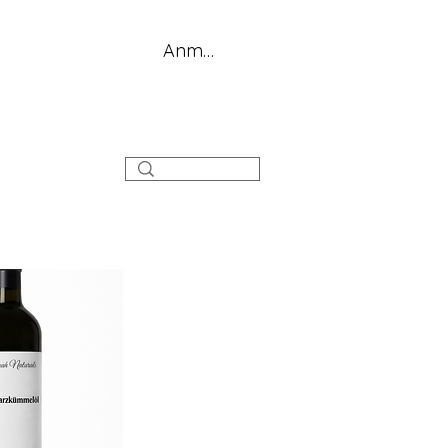
Anmelden
g