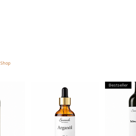
urals
Shop
Alle Artikel
Unsere zertifizierte Qualität
Kontakt
Blo
Bestseller