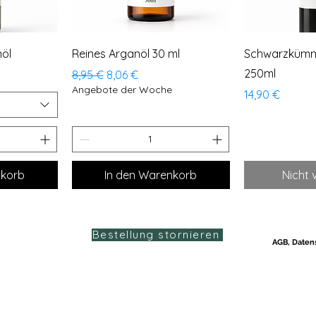
cht
Schnellansicht
Schne
nöl
Reines Arganöl 30 ml
Schwarzkümme
250ml
Standardpreis
Sale-Preis
8,95 €
8,06 €
Angebote der Woche
Preis
14,90 €
nkorb
In den Warenkorb
Nicht 
Bestellung stornieren
AGB, Daten