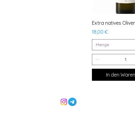
Schnellansi
Extra natives Olive
Preis
18,00 €
Menge
In den Ware