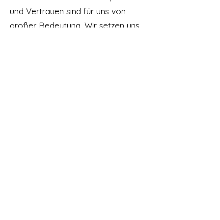
und Vertrauen sind für uns von
großer Bedeutung. Wir setzen uns
dafür ein, dass Sie bei
Sunnahnaturals nicht nur Produkte
finden, die Sie lieben, sondern auch
einen ehrlichen und fairen
Handelspartner.
Unser Versprechen
Wir verpflichten uns, unseren
Kunden Produkte anzubieten, die
möglichst den höchsten
Qualitätsstandards entsprechen und
gleichzeitig erschwinglich sind. Bei
Sunnahnaturals legen wir großen