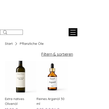
Sunnahnatural
s
Start
Pflanzliche Öle
Filtern & sortieren
Extra natives
Reines Arganöl 30
Olivenöl
ml