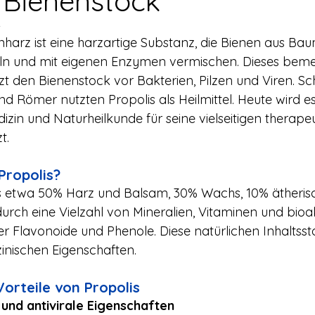
Bienenstock
4
nharz ist eine harzartige Substanz, die Bienen aus B
n und mit eigenen Enzymen vermischen. Dieses bem
t den Bienenstock vor Bakterien, Pilzen und Viren. Sch
d Römer nutzten Propolis als Heilmittel. Heute wird es
izin und Naturheilkunde für seine vielseitigen therape
t.
Propolis?
us etwa 50% Harz und Balsam, 30% Wachs, 10% ätheris
durch eine Vielzahl von Mineralien, Vitaminen und bioa
r Flavonoide und Phenole. Diese natürlichen Inhaltssto
zinischen Eigenschaften.
Vorteile von Propolis
 und antivirale Eigenschaften