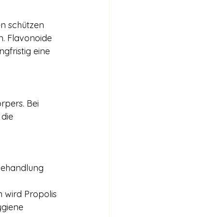
en schützen 
. Flavonoide 
fristig eine 
pers. Bei 
die 
 Behandlung 
 wird Propolis 
giene 