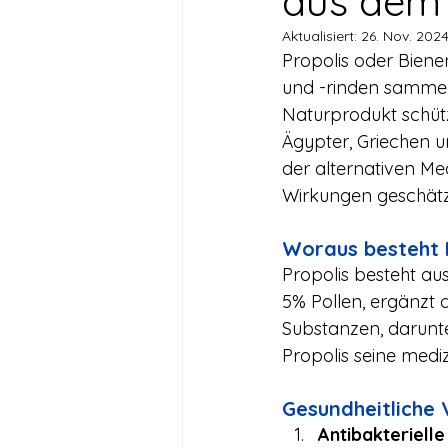
aus dem 
Aktualisiert:
26. Nov. 202
Propolis oder Biene
und -rinden sammel
Naturprodukt schütz
Ägypter, Griechen un
der alternativen Med
Wirkungen geschätz
Woraus besteht 
Propolis besteht a
5% Pollen, ergänzt 
Substanzen, darunte
Propolis seine medi
Gesundheitliche 
Antibakterielle