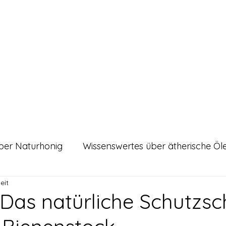
urals
Shop
Alle Artikel
Unsere zertifizierte Qualität
Kontakt
Blo
ber Naturhonig
Wissenswertes über ätherische Öl
eit
es
 Das natürliche Schutzsc