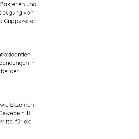
 Bakterien und 
orbeugung von 
d Grippezeiten 
ioxidantien, 
ntzündungen im 
bei der 
 wie Ekzemen 
Gewebe hilft 
ttel für die 