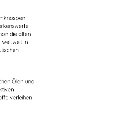
aumknospen 
erkenswerte 
on die alten 
 weltweit in 
utischen 
chen Ölen und 
ktiven 
ffe verleihen 