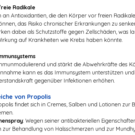
reie Radikale
ch an Antioxidantien, die den Körper vor freien Radikal
önnen, das Risiko chronischer Erkrankungen zu senken
ken dabei als Schutzstoffe gegen Zellschäden, was lang
rkung auf Krankheiten wie Krebs haben könnte.
Immunsystems
immunmodulierend und stärkt die Abwehrkräfte des Kör
innahme kann es das Immunsystem unterstützen und 
erstandskraft gegenüber Infektionen erhöhen.
che von Propolis
ropolis findet sich in Cremes, Salben und Lotionen zur
emen.
henspray
: Wegen seiner antibakteriellen Eigenschaften
en zur Behandlung von Halsschmerzen und zur Mundhy