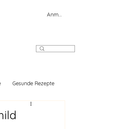
Anmelden
g
e
Gesunde Rezepte
hild