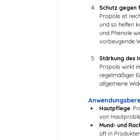
Schutz gegen f
Propolis ist rei
und so helfen k
und Phenole wir
vorbeugende Wi
Stärkung des 
Propolis wirkt 
regelmäßiger E
allgemeine Wid
Anwendungsberei
Hautpflege
: P
von Hautprobl
Mund- und Rac
oft in Produkt