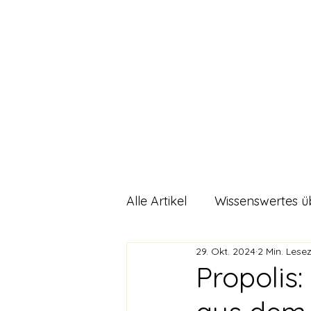
Sunnahnat
Start
Alle Artikel
Wissenswertes ü
29. Okt. 2024
2 Min. Lesez
DIY Rezepte
Allgemein
Propolis: