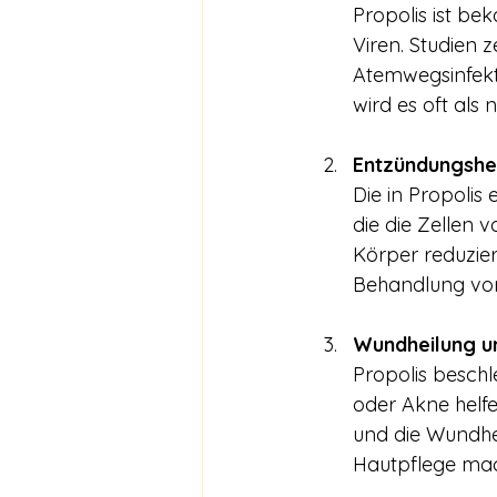
Propolis ist be
Viren. Studien 
Atemwegsinfekti
wird es oft als
Entzündungshe
Die in Propolis
die die Zellen 
Körper reduzie
Behandlung von
Wundheilung u
Propolis besch
oder Akne helfe
und die Wundhei
Hautpflege mac