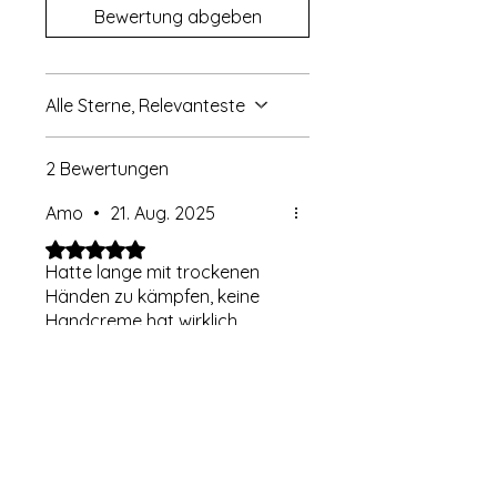
Bewertung abgeben
Alle Sterne, Relevanteste
2 Bewertungen
Amo
•
21. Aug. 2025
Mit 5 von 5 Sternen bewertet.
Hatte lange mit trockenen
Händen zu kämpfen, keine
Handcreme hat wirklich
geholfen. Seit dem ich dieses
Öl benutze hab ich dieses
Problem nicht mehr. Sehr gut
War das hilfreich?
Ja
für den Preis.
Umm Bassam
•
01. Jan.