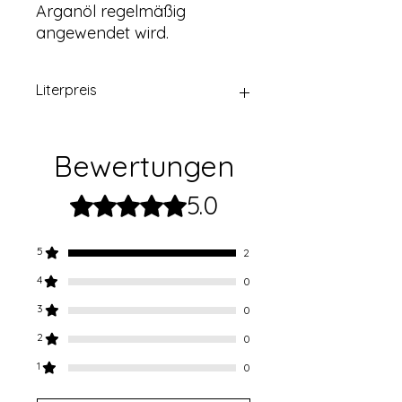
Arganöl regelmäßig
angewendet wird.
Literpreis
87.30€
Bewertungen
5.0
Mit 5 von 5 Sternen bewertet.
5
2
4
0
3
0
2
0
1
0