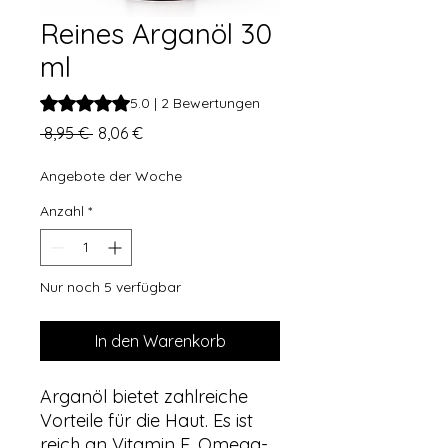
Reines Arganöl 30
ml
Das Rating beträgt 5.0 von fünf Sternen, basierend auf 2
5.0 | 2 Bewertungen
Standardpreis
Sale-
 8,95 € 
8,06 €
Preis
Angebote der Woche
Anzahl
*
Nur noch 5 verfügbar
In den Warenkorb
Arganöl bietet zahlreiche
Vorteile für die Haut. Es ist
reich an Vitamin E, Omega-