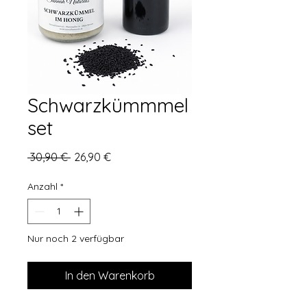
Schwarzkümmmel
set
Standardpreis
Sale-
 30,90 € 
26,90 €
Preis
Anzahl
*
Nur noch 2 verfügbar
In den Warenkorb