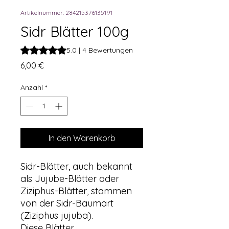
Artikelnummer: 284215376135191
Sidr Blätter 100g
Das Rating beträgt 5.0 von fünf Sternen, basierend auf 4
5.0 | 4 Bewertungen
Preis
6,00 €
Anzahl
*
In den Warenkorb
Sidr-Blätter, auch bekannt
als Jujube-Blätter oder
Ziziphus-Blätter, stammen
von der Sidr-Baumart
(Ziziphus jujuba).
Diese Blätter