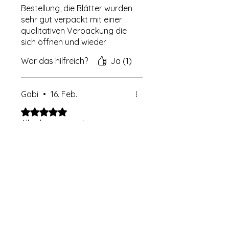
Bestellung, die Blätter wurden
sehr gut verpackt mit einer
qualitativen Verpackung die
sich öffnen und wieder
schließen lässt, damit die
War das hilfreich?
Ja (1)
Blätter immer frisch drin
bleiben. اللهم بارك
Gabi
•
16. Feb.
Mit 5 von 5 Sternen bewertet.
Bestätigt
Alles bestens, sehr gute
Ware, sehr intensiv als Tee,
vielen Dank
War das hilfreich?
Ja (1)
I. Y
•
25. Okt. 2025
Mit 5 von 5 Sternen bewertet.
Schönes Aroma und gute