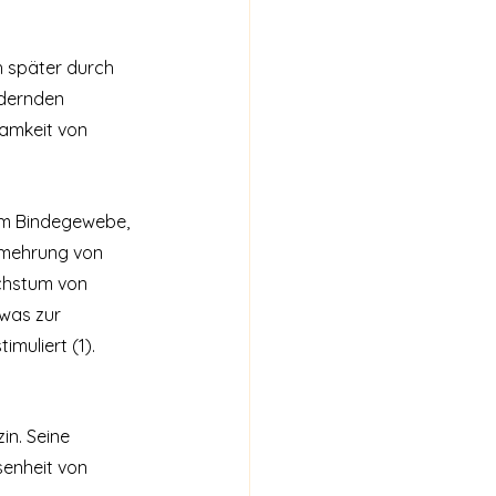
h später durch 
rdernden 
samkeit von 
em Bindegewebe, 
rmehrung von 
chstum von 
was zur 
muliert (1).
in. Seine 
enheit von 