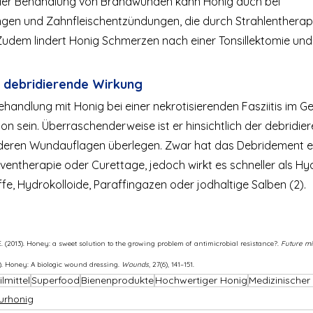
 der Behandlung von Brandwunden kann Honig auch bei 
en und Zahnfleischentzündungen, die durch Strahlentherapi
. Zudem lindert Honig Schmerzen nach einer Tonsillektomie un
 debridierende Wirkung
ehandlung mit Honig bei einer nekrotisierenden Fasziitis im Ge
ion sein. Überraschenderweise ist er hinsichtlich der debridi
deren Wundauflagen überlegen. Zwar hat das Debridement ei
rventherapie oder Curettage, jedoch wirkt es schneller als Hyd
e, Hydrokolloide, Paraffingazen oder jodhaltige Salben (2).
 (2013). 
Honey: a sweet solution to the growing problem of antimicrobial resistance?
. 
Future mi
. 
Honey: A biologic wound dressing
. 
Wounds
, 27(6), 141–151.
lmittel
Superfood
Bienenprodukte
Hochwertiger Honig
Medizinischer
urhonig