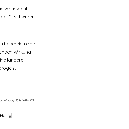
e verursacht 
d bei Geschwüren.
nitalbereich eine 
erenden Wirkung 
ne längere 
rogels, 
crobiology
, 
8
(11), 1419-1429.
 Honig