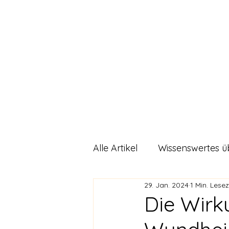
Sunnahnat
Start
Alle Artikel
Wissenswertes ü
29. Jan. 2024
1 Min. Lesez
DIY Rezepte
Allgemein
Die Wirk