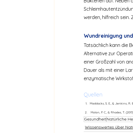
Bakterien auf. Neben
Schleimhautentzündung
werden, hilfreich sein
Wundreinigung und
Tatsächlich kann die B
Alternative zur Operat
einer Großzahl von an
Dauer als mit einer La
enzymatische Wirkstoff
Quellen
Maddocks, S. E., & Jenkins, R. E.
 Molan, P. C., & Rhodes, T. (2015)
Gesundheit
Natürliche Hei
Wissenswertes über Nat