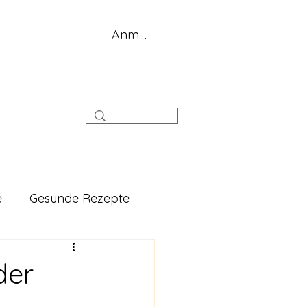
Anmelden
g
e
Gesunde Rezepte
der