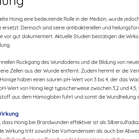
lung
ielte Honig eine bedeutende Rolle in der Medizin, wurde jedoc
rsetzt. Dennoch sind seine antibakteriellen und heilungsfö
 vor gut dokumentiert. Aktuelle Studien bestätigen die Wirk
lung.
schnellen Rückgang des Wundödems und die Bildung von neu
ene Zellen aus der Wunde entfernt. Zudem hemmt er die Ve
n Honige haben einen sauren pH-Wert von 3 bis 4, der das Wa
H-Wert von Honig liegt typischerweise zwischen 3,2 und 4,5, 
toff aus dem Hämoglobin führt und somit die Wundheilung sti
Wirkung
 dass Honig bei Brandwunden effektiver ist als Silbersulfadiaz
Wirkung tritt sowohl bei Vorhandensein als auch bei Abwes