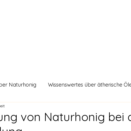
urals
Shop
Alle Artikel
Unsere zertifizierte Qualität
Kontakt
Blo
ber Naturhonig
Wissenswertes über ätherische Öl
eit
es
ung von Naturhonig bei 