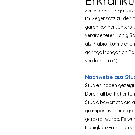
Erkrank
Aktualisiert:
21. Sept. 202
Im Gegensatz zu den m
gären können, unterst
verarbeiteter Honig Sä
als Präbiotikum dienen
geringe Mengen an Pol
verdrängen (1).
Nachweise aus Stu
Studien haben gezeigt,
Durchfall bei Patienten
Studie bewertete die 
grampositiver und gra
getestet wurde. Es wur
Honigkonzentration vo