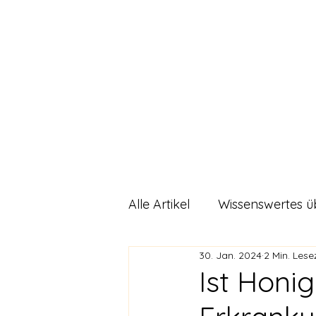
Sunnahnat
Start
Alle Artikel
Wissenswertes ü
30. Jan. 2024
2 Min. Lese
DIY Rezepte
Allgemein
Ist Hon