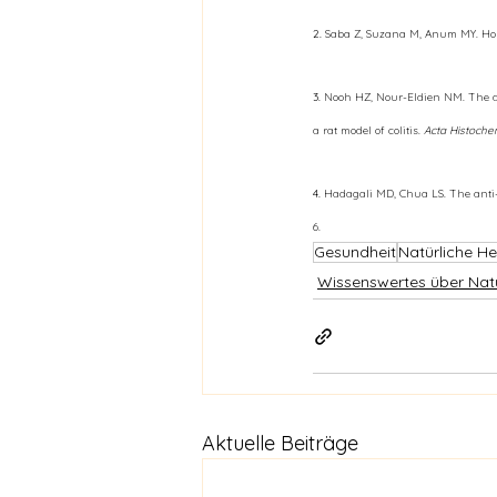
2. 
Saba Z, Suzana M, Anum MY. Hon
3. 
Nooh HZ, Nour-Eldien NM. The dua
a rat model of colitis. 
Acta Histoche
4. 
Hadagali MD, Chua LS. The anti
6.
Gesundheit
Natürliche Hei
Wissenswertes über Nat
Aktuelle Beiträge