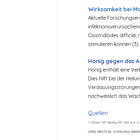
Wirksamkeit bei M
Aktuelle Forschungser
infektionsverursachend
Clostridiodes difficile
stimulieren können (3).
Honig gegen das A
Honig enthält eine Ver
Dies hilft bei der Heil
Verdauungsstörungen ve
nachweislich das Wach
Quellen
1. Gibson GR, Beatty ER, Wang X, 
(1995) 108:975–82. 10.1016/0016-5085(