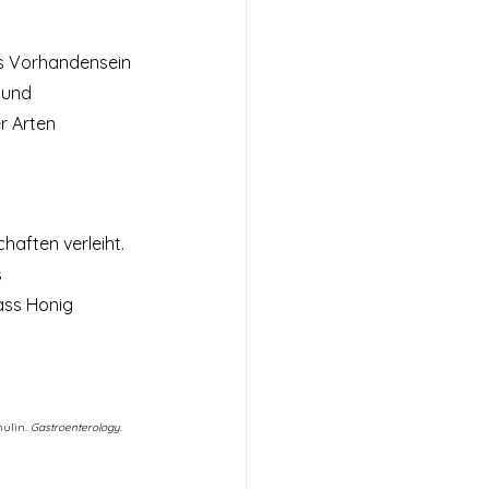
s Vorhandensein 
 und 
r Arten 
haften verleiht. 
 
ass Honig 
ulin. 
Gastroenterology.