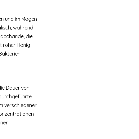
ten und im Magen 
lisch, während 
accharide, die 
t roher Honig 
Bakterien 
die Dauer von 
 durchgeführte 
m verschiedener 
onzentrationen 
ner 