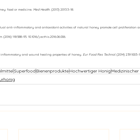
ey: food or medicine. 
Med Health.
 (2013) 2013:3–18.
l anti-inflammatory and antioxidant activities of natural honey promote cell proliferation a
m.
 (2016) 118:588–95. 10.1016/j.acthis.2016.06.006.
-inflammatory and wound healing properties of honey. 
Eur Food Res Technol.
 (2014) 239:1003–
lmittel
Superfood
Bienenprodukte
Hochwertiger Honig
Medizinischer
urhonig