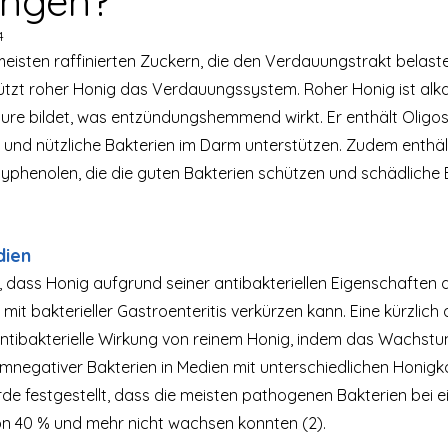
ungen?
4
eisten raffinierten Zuckern, die den Verdauungstrakt belas
ützt roher Honig das Verdauungssystem. Roher Honig ist alka
ure bildet, was entzündungshemmend wirkt. Er enthält Oligos
 und nützliche Bakterien im Darm unterstützen. Zudem enthäl
yphenolen, die die guten Bakterien schützen und schädliche 
dien
 dass Honig aufgrund seiner antibakteriellen Eigenschaften 
 mit bakterieller Gastroenteritis verkürzen kann. Eine kürzlich
antibakterielle Wirkung von reinem Honig, indem das Wachstu
mnegativer Bakterien in Medien mit unterschiedlichen Honigk
de festgestellt, dass die meisten pathogenen Bakterien bei ei
n 40 % und mehr nicht wachsen konnten (2).