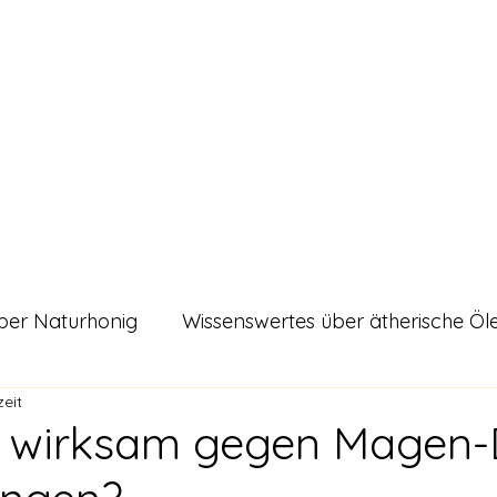
urals
Shop
Alle Artikel
Unsere zertifizierte Qualität
Kontakt
Blo
ber Naturhonig
Wissenswertes über ätherische Öl
zeit
es
ig wirksam gegen Magen