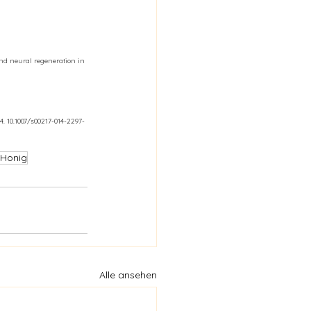
nd neural regeneration in 
14. 10.1007/s00217-014-2297-
 Honig
Alle ansehen