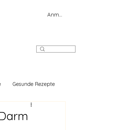
Anmelden
g
e
Gesunde Rezepte
-Darm