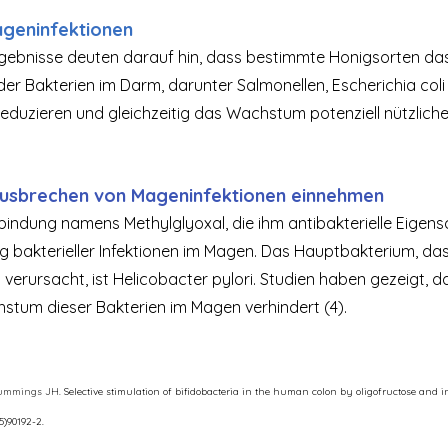
ageninfektionen
gebnisse deuten darauf hin, dass bestimmte Honigsorten da
er Bakterien im Darm, darunter Salmonellen, Escherichia coli
, reduzieren und gleichzeitig das Wachstum potenziell nützliche
usbrechen von Mageninfektionen einnehmen
bindung namens Methylglyoxal, die ihm antibakterielle Eigensc
ung bakterieller Infektionen im Magen. Das Hauptbakterium, das
rursacht, ist Helicobacter pylori. Studien haben gezeigt, d
stum dieser Bakterien im Magen verhindert (4).
Cummings JH. 
Selective stimulation of bifidobacteria in the human colon by oligofructose and in
95)90192-2.