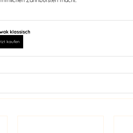
kömmlichen Zahnbürsten macht. 
wak klassisch
tzt kaufen