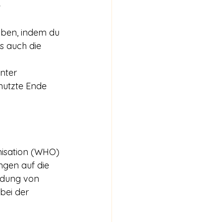
 
bben, indem du 
s auch die 
nter 
nutzte Ende 
 
nisation (WHO) 
gen auf die 
ndung von 
bei der 