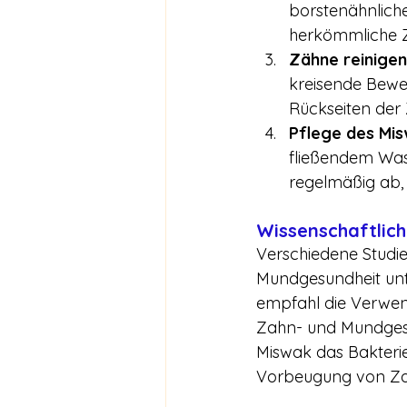
borstenähnliche
herkömmliche 
Zähne reinigen
kreisende Beweg
Rückseiten der 
Pflege des Mi
fließendem Was
regelmäßig ab, 
Wissenschaftlic
Verschiedene Studie
Mundgesundheit unt
empfahl die Verwen
Zahn- und Mundgesu
Miswak das Bakteri
Vorbeugung von Zah