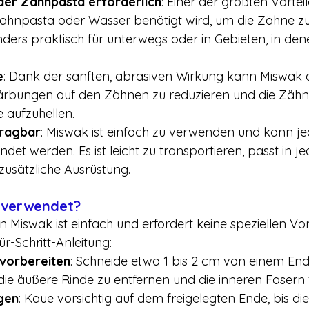
der Zahnpasta erforderlich
: Einer der größten Vorte
 Zahnpasta oder Wasser benötigt wird, um die Zähne zu 
ers praktisch für unterwegs oder in Gebieten, in de
e
: Dank der sanften, abrasiven Wirkung kann Miswak 
färbungen auf den Zähnen zu reduzieren und die Zähn
e aufzuhellen.
tragbar
: Miswak ist einfach zu verwenden und kann je
det werden. Es ist leicht zu transportieren, passt in j
 zusätzliche Ausrüstung.
 verwendet?
Miswak ist einfach und erfordert keine speziellen Vor
für-Schritt-Anleitung:
vorbereiten
: Schneide etwa 1 bis 2 cm von einem En
ie äußere Rinde zu entfernen und die inneren Fasern f
gen
: Kaue vorsichtig auf dem freigelegten Ende, bis die