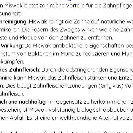
Miswak bietet zahlreiche Vorteile für die Zahnpflege 
undheit:
nreinigung
: Miswak reinigt die Zähne auf natürliche We
mikalien. Die Fasern des Zweiges wirken wie eine Zah
este und Plaque von den Zähnen zu entfernen.
e Wirkung
: Da Miswak antibakterielle Eigenschaften bes
chstum von Bakterien im Mund zu reduzieren und Mun
bekämpfen.
des Zahnfleisch
: Durch die adstringierenden Eigensch
nnine kann Miswak das Zahnfleisch stärken und Entz
. Dies beugt Zahnfleischentzündungen (Gingivitis) vor
hnfleisch.
ch und nachhaltig
: Im Gegensatz zu herkömmlichen 
 bestehen, ist Miswak vollständig biologisch abbaubar u
hen Abfall. Es ist eine umweltfreundliche Alternative 