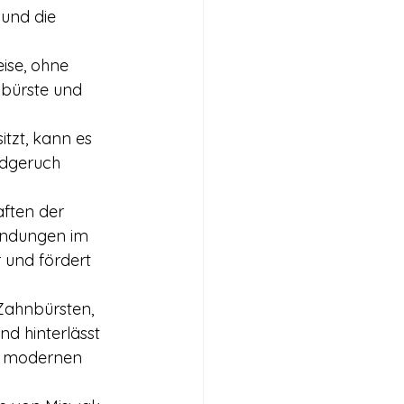
und die 
ise, ohne 
nbürste und 
itzt, kann es 
dgeruch 
aften der 
ündungen im 
 und fördert 
Zahnbürsten, 
nd hinterlässt 
zu modernen 