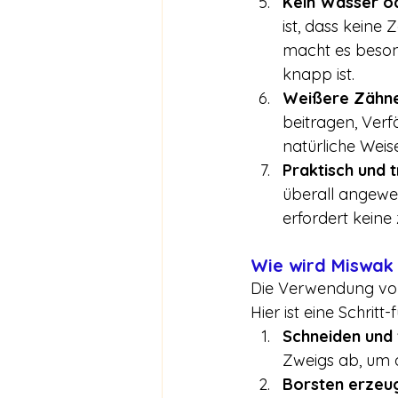
Kein Wasser o
ist, dass keine
macht es besond
knapp ist.
Weißere Zähn
beitragen, Ver
natürliche Weis
Praktisch und 
überall angewen
erfordert keine
Wie wird Miswak
Die Verwendung von 
Hier ist eine Schritt-
Schneiden und 
Zweigs ab, um d
Borsten erzeu