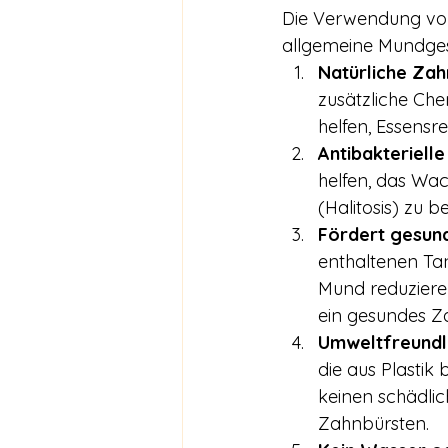
Die Verwendung von 
allgemeine Mundges
Natürliche Zah
zusätzliche Che
helfen, Essensr
Antibakteriell
helfen, das Wa
(Halitosis) zu 
Fördert gesun
enthaltenen Ta
Mund reduzieren
ein gesundes Za
Umweltfreundli
die aus Plastik
keinen schädlic
Zahnbürsten.