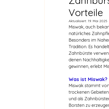
Zahnbürs
Vorteile
Aktualisiert:
19. Mai 2025
Miswak, auch bekann
natürliches Zahnpfl
Besonders im Nahen 
Tradition. Es handel
Zahnbürste verwendet
denen Nachhaltigke
gewinnen, erlebt M
Was ist Miswak?
Miswak stammt von 
trockenen Gebieten
und als Zahnbürste
Borsten zu erzeuge