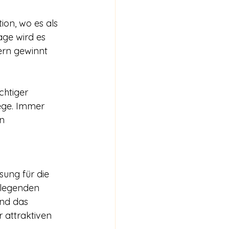
ion, wo es als 
ge wird es 
ern gewinnt 
 
chtiger 
ege. Immer 
n 
sung für die 
flegenden 
und das 
 attraktiven 