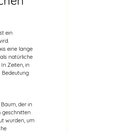
ichen
t ein 
ird. 
is eine lange 
als natürliche 
n Zeiten, in 
n Bedeutung 
Baum, der in 
 geschnitten 
ut wurden, um 
che 