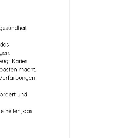
dgesundheit 
 das 
gen.
eugt Karies 
npasten macht.
d Verfärbungen 
fördert und 
e helfen, das 