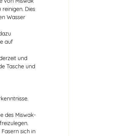
ile von Miswak 
reinigen. Dies 
nen Wasser 
dazu 
e auf 
derzeit und 
ede Tasche und 
kenntnisse. 
de des Miswak-
reizulegen.
 Fasern sich in 