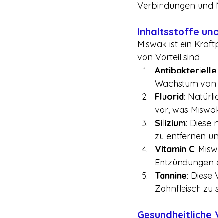
Verbindungen und Mi
Inhaltsstoffe un
Miswak ist ein Kraft
von Vorteil sind:
Antibakteriell
Wachstum von 
Fluorid
: Natürl
vor, was Miswak
Silizium
: Diese
zu entfernen un
Vitamin C
: Mis
Entzündungen e
Tannine
: Diese
Zahnfleisch zu 
Gesundheitliche