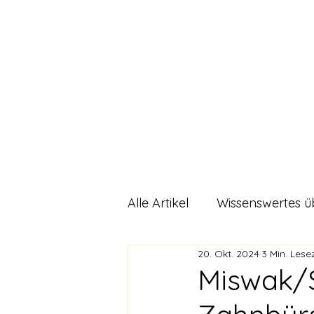
Sunnahnat
Start
Alle Artikel
Wissenswertes ü
20. Okt. 2024
3 Min. Lese
DIY Rezepte
Allgemein
Miswak/S